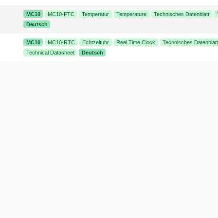
MC10
MC10-PTC
Temperatur
Temperature
Technisches Datenblatt
Deutsch
MC10
MC10-RTC
Echtzeituhr
Real Time Clock
Technisches Datenblat
Technical Datasheet
Deutsch