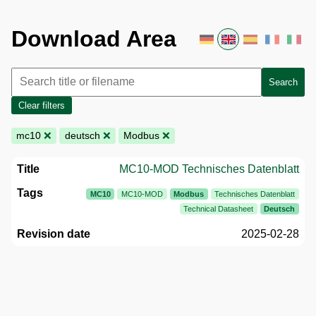
Download Area
Search
Clear filters
mc10
❌
deutsch
❌
Modbus
❌
MC10-MOD Technisches Datenblatt
MC10
MC10-MOD
Modbus
Technisches Datenblatt
Technical Datasheet
Deutsch
2025-02-28